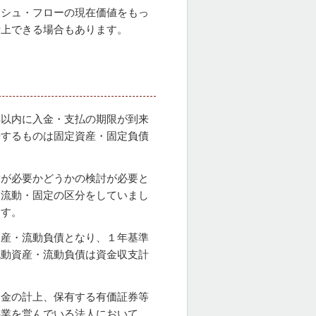
ッシュ・フローの現在価値をもっ
計上できる場合もあります。
年以内に入金・支払の期限が到来
来するものは固定資産・固定負債
替が必要かどうかの検討が必要と
り流動・固定の区分をしていまし
ます。
資産・流動負債となり、１年基準
流動資産・流動負債は資金収支計
当金の計上、保有する有価証券等
事業を営んでいる法人において、