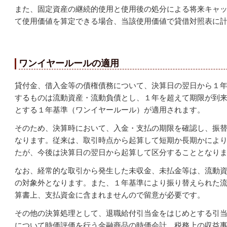
また、固定資産の継続的使用と使用後の処分による将来キャ
て使用価値を算定できる場合、当該使用価値で貸借対照表に
ワンイヤールールの適用
貸付金、借入金等の債権債務について、決算日の翌日から１
するものは流動資産・流動負債とし、１年を超えて期限が到
とする１年基準（ワンイヤールール）が適用されます。
そのため、決算時において、入金・支払の期限を確認し、振
なります。従来は、取引時点から起算して短期か長期かによ
たが、今後は決算日の翌日から起算して区分することとなり
なお、経常的な取引から発生した未収金、未払金等は、流動
の対象外となります。また、１年基準により振り替えられた
算書上、支払資金に含まれませんので留意が必要です。
その他の決算処理として、退職給付引当金をはじめとする引
について時価評価を行う金融商品の時価会計、税務上の収益