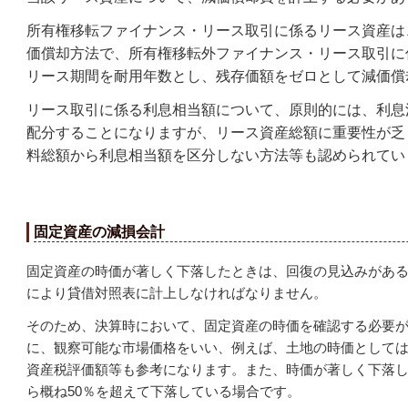
所有権移転ファイナンス・リース取引に係るリース資産は
価償却方法で、所有権移転外ファイナンス・リース取引に
リース期間を耐用年数とし、残存価額をゼロとして減価償
リース取引に係る利息相当額について、原則的には、利息
配分することになりますが、リース資産総額に重要性が乏
料総額から利息相当額を区分しない方法等も認められてい
固定資産の減損会計
固定資産の時価が著しく下落したときは、回復の見込みがあ
により貸借対照表に計上しなければなりません。
そのため、決算時において、固定資産の時価を確認する必要
に、観察可能な市場価格をいい、例えば、土地の時価として
資産税評価額等も参考になります。また、時価が著しく下落
ら概ね50％を超えて下落している場合です。