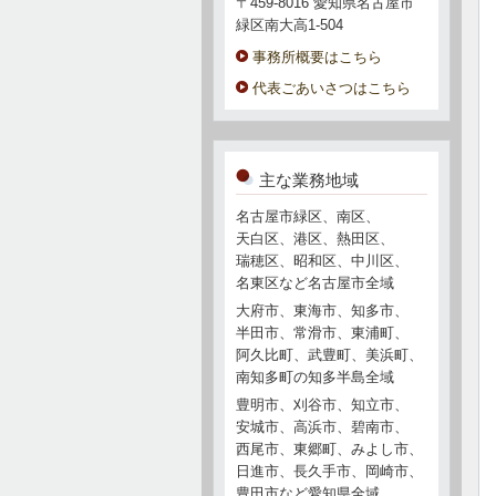
〒459-8016 愛知県名古屋市
緑区南大高1-504
事務所概要はこちら
代表ごあいさつはこちら
主な業務地域
名古屋市緑区、南区、
天白区、港区、熱田区、
瑞穂区、昭和区、中川区、
名東区など名古屋市全域
大府市、東海市、知多市、
半田市、常滑市、東浦町、
阿久比町、武豊町、美浜町、
南知多町の知多半島全域
豊明市、刈谷市、知立市、
安城市、高浜市、碧南市、
西尾市、東郷町、みよし市、
日進市、長久手市、岡崎市、
豊田市など愛知県全域