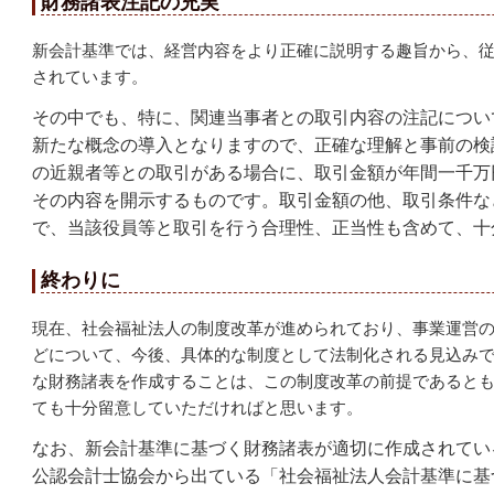
財務諸表注記の充実
新会計基準では、経営内容をより正確に説明する趣旨から、
されています。
その中でも、特に、関連当事者との取引内容の注記につい
新たな概念の導入となりますので、正確な理解と事前の検
の近親者等との取引がある場合に、取引金額が年間一千万
その内容を開示するものです。取引金額の他、取引条件な
で、当該役員等と取引を行う合理性、正当性も含めて、十
終わりに
現在、社会福祉法人の制度改革が進められており、事業運営
どについて、今後、具体的な制度として法制化される見込み
な財務諸表を作成することは、この制度改革の前提であると
ても十分留意していただければと思います。
なお、新会計基準に基づく財務諸表が適切に作成されてい
公認会計士協会から出ている「社会福祉法人会計基準に基