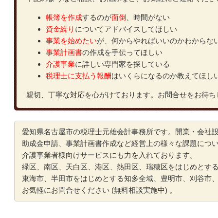
帳簿を作成
するのが
面倒
、時間がない
資金繰り
についてアドバイスしてほしい
事業を始めたい
が、何からやればいいのかわからな
事業計画書
の作成を手伝ってほしい
介護事業
に詳しい専門家を探している
税理士に支払う報酬
はいくらになるのか教えてほし
親切、丁寧な対応を心がけております。お問合せをお待ち
愛知県名古屋市の税理士元雄会計事務所です。開業・会社
助成金申請、事業計画書作成など経営上の様々な課題につ
介護事業者様向けサービスにも力を入れております。
緑区、南区、天白区、港区、熱田区、瑞穂区をはじめとす
東海市、半田市をはじめとする知多全域、豊明市、刈谷市
お気軽にお問合せくだ
さい (無料相談実施中) 。