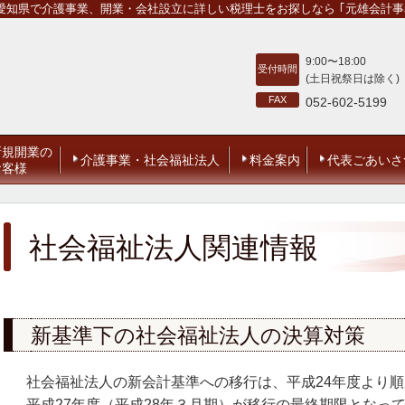
知県で介護事業、開業・会社設立に詳しい税理士をお探しなら ｢元雄会計事
9:00〜18:00
受付時間
(土日祝祭日は除く)
FAX
052-602-5199
新規開業の
介護事業・社会福祉法人
料金案内
代表ごあいさ
お客様
社会福祉法人関連情報
新基準下の社会福祉法人の決算対策
社会福祉法人の新会計基準への移行は、平成
24
年度より順
平成
27
年度（平成
28
年３月期）が移行の最終期限となっ