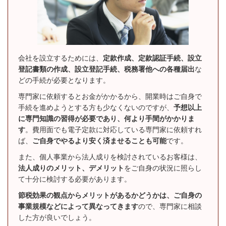
会社を設立するためには、
定款作成、定款認証手続、設立
登記書類の作成、設立登記手続、税務署他への各種届出
な
どの手続が必要となります。
専門家に依頼するとお金がかかるから、開業時はご自身で
手続を進めようとする方も少なくないのですが、
予想以上
に専門知識の習得が必要であり、何より手間がかかりま
す
。費用面でも電子定款に対応している専門家に依頼すれ
ば、
ご自身でやるより安く済ませることも可能
です。
また、個人事業から法人成りを検討されているお客様は、
法人成りのメリット、デメリット
をご自身の状況に照らし
て十分に検討する必要があります。
節税効果の観点からメリットがあるかどうかは、ご自身の
事業規模などによって異なってきます
ので、専門家に相談
した方が良いでしょう。