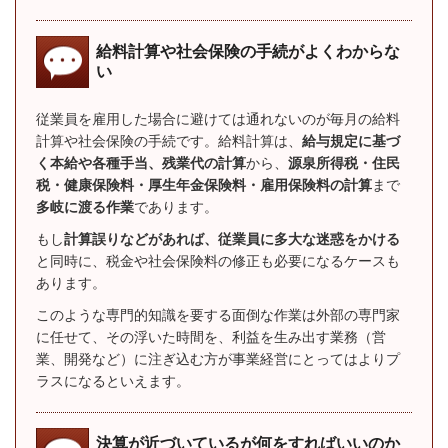
給料計算や社会保険の手続がよくわからな
い
従業員を雇用した場合に避けては通れないのが毎月の給料
計算や社会保険の手続です。給料計算は、
給与規定に基づ
く本給や各種手当、残業代の計算
から、
源泉所得税・住民
税・健康保険料・厚生年金保険料・雇用保険料の計算
まで
多岐に渡る作業
であります。
もし
計算誤りなどがあれば、従業員に多大な迷惑をかける
と同時に、税金や社会保険料の修正も必要になるケースも
あります。
このような専門的知識を要する面倒な作業は外部の専門家
に任せて、その浮いた時間を、利益を生み出す業務（営
業、開発など）に注ぎ込む方が事業経営にとってはよりプ
ラスになるといえます。
決算が近づいているが何をすればいいのか