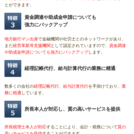
とができます。
資金調達や助成金申請についても
強力にバックアップ
地方銀行マン出身
で金融機関や社労士とのネットワークがあり、
また
経営革新等支援機関
として認定されていますので、
資金調達
や助成金申請についても強力にバックアップ
します。
経理記帳代行、給与計算代行の業務に精通
数多くの会社の
経理記帳代行、給与計算代行
を手掛けており、
業
務に精通
しています。
所長本人が対応し、質の高いサービスを提供
所長税理士本人が対応
することにより、会計・税務について
質の
高いサービスを提供
することができます。