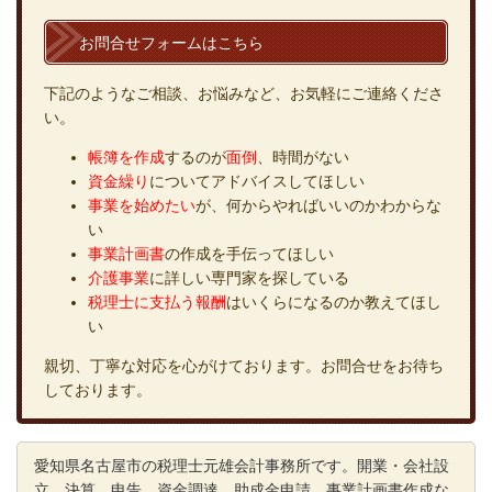
お問合せフォームはこちら
下記のようなご相談、お悩みなど、お気軽にご連絡くださ
い。
帳簿を作成
するのが
面倒
、時間がない
資金繰り
についてアドバイスしてほしい
事業を始めたい
が、何からやればいいのかわからな
い
事業計画書
の作成を手伝ってほしい
介護事業
に詳しい専門家を探している
税理士に支払う報酬
はいくらになるのか教えてほし
い
親切、丁寧な対応を心がけております。お問合せをお待ち
しております。
愛知県名古屋市の税理士元雄会計事務所です。開業・会社設
立、決算、申告、資金調達、助成金申請、事業計画書作成な