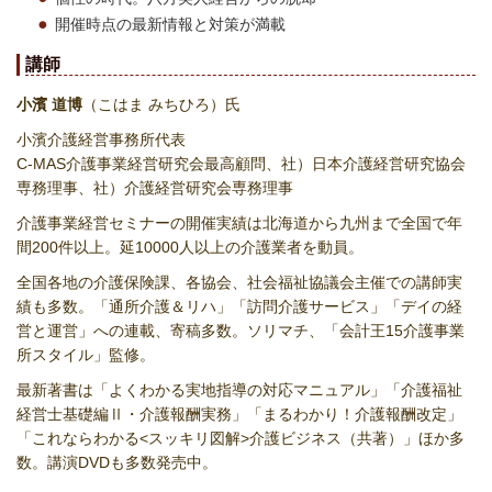
開催時点の最新情報と対策が満載
講師
小濱 道博
（こはま みちひろ）氏
小濱介護経営事務所代表
C-MAS介護事業経営研究会最高顧問、社）日本介護経営研究協会
専務理事、社）介護経営研究会専務理事
介護事業経営セミナーの開催実績は北海道から九州まで全国で年
間200件以上。延10000人以上の介護業者を動員。
全国各地の介護保険課、各協会、社会福祉協議会主催での講師実
績も多数。「通所介護＆リハ」「訪問介護サービス」「デイの経
営と運営」への連載、寄稿多数。ソリマチ、「会計王15介護事業
所スタイル」監修。
最新著書は「よくわかる実地指導の対応マニュアル」「介護福祉
経営士基礎編Ⅱ・介護報酬実務」「まるわかり！介護報酬改定」
「これならわかる<スッキリ図解>介護ビジネス（共著）」ほか多
数。講演DVDも多数発売中。