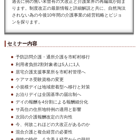
過去に例の無い未曾有の大改正と介護業界の再編成が始ま
ります。
制度改正の最新情報と詳細解説と共に、自然淘汰
されない為の今後10年間の介護事業の経営戦略とビジョ
ンを探ります。
セミナー内容
予防訪問介護・通所介護を市町村移行
利用者負担2割対象者は5人に1人
居宅介護支援事業所を市町村管理へ
ケアマネ受験資格の変更
小規模デイは地域密着型へ移行と対策
お泊りデイは全国基準の届出制へ
デイの報酬を4分割による報酬細分化
サ高住の住所地特例の適用と影響
次回の介護報酬改定の方向性
今、何故これほどの大改正があるのか
混合介護と複合経営の必要性
個性の時代。八方美人経営からの脱却